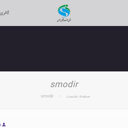
گالری
smodir
صفحه نخست
smodir
s